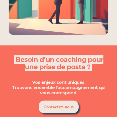
Besoin d’un coaching pour
une prise de poste ?
Vos enjeux sont uniques.
Trouvons ensemble l’accompagnement qui
vous correspond.
Contactez-nous